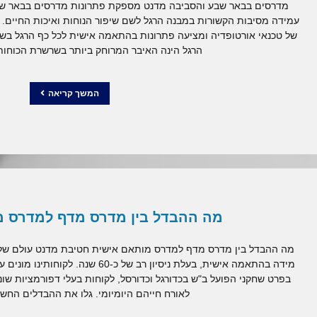
ספקת פתרונות מדרסים בבאר שבע בהתאמה אישית לסובלים מקשיי
ם שיפור הנוחות ואיכות החיים. מדנט מעמידה עבור הציבור צוות מיומן
 בהתאמה אישית לכל כף הרגל בשיטות שונות לכל המטרות הנדרשות. כף
בר המרוחק ביותר בשרשרת הכוחות של הגפה […]
המשך קריאה
ן מדרס מדף למדרס מותאם אישית
אם אישית חטיבת מדנט עולם של בריאות מייצרת ומתאימה מדרס לפי
מידה בהתאמה אישית, בעלת ניסיון רב של כ-60 שנה. לקוחותינו מונים עובדי תעשייה, שחקני ספורט מקצועים,
רסל, לקוחות בעלי דפורמציות שונות בכפות הרגלים וללקוחות הדואגים
היומיומי. גלו את ההבדלים החשובים בין […]