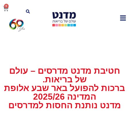
0
סים – עולם
ות.
ר שבע אלופת
ות למדרסים