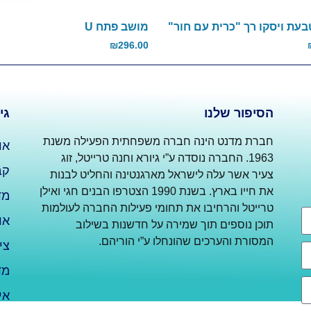
עת ויסקו רך "כרית עם חור"
מושב פתח U
₪
296.00
הסיפור שלנו
גי
חברת מדנט הינה חברה משפחתית הפעילה משנת
או
1963. החברה נוסדה ע”י גיורא וחנה טרייטל, זוג
קב
צעיר אשר עלה לישראל מארגנטינה והחליט לבנות
את חייו בארץ. בשנת 1990 הצטרפו הבנים חגי ואילן
מד
טרייטל והרחיבו את תחומי פעילות החברה לעולמות
או
תוכן נוספים תוך שמירה על חדשנות בשילוב
המסורת והערכים שהונחלו ע”י הוריהם.
צי
מד
אי