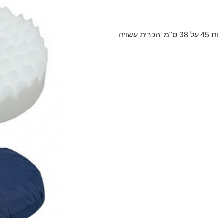
כרית ביצים טבעתית אליפטית עם חור במרכז, מידות 45 על 38 ס"מ. הכרית עשויה