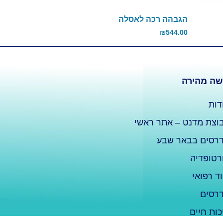
הגבהה רכה לאסלה
₪
544.00
שה מהירה
דות
וצת מדנט – אתר ראשי
רסים בבאר שבע
רטופדיה
וד רפואי
רסים
כות חיים