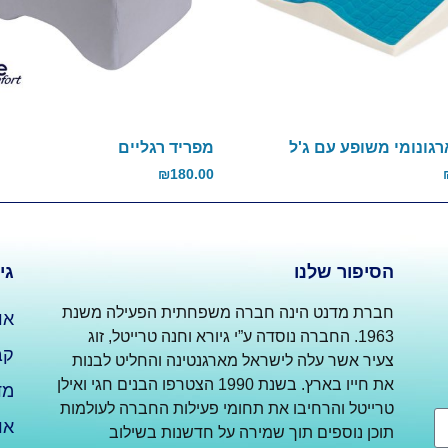
גונומי משופע עם ג'ל
מפריד רגליים
₪
180.00
הסיפור שלנו
גי
חברת מדנט הינה חברה משפחתית הפעילה משנת
או
1963. החברה נוסדה ע”י גיורא וחנה טרייטל, זוג
קב
צעיר אשר עלה לישראל מארגנטינה והחליט לבנות
את חייו בארץ. בשנת 1990 הצטרפו הבנים חגי ואילן
מד
טרייטל והרחיבו את תחומי פעילות החברה לעולמות
או
תוכן נוספים תוך שמירה על חדשנות בשילוב