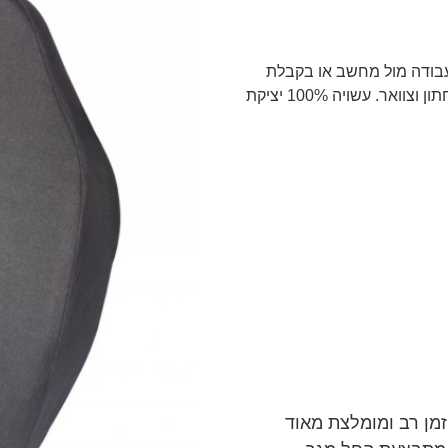
עבודה מול מחשב או בקבלת
קהל, מתאימה גם לרכב. מסייע למניעת כאב גב תחתון וצוואר. עשויה 100% יציקת
זמן רב ומומלצת מאוד