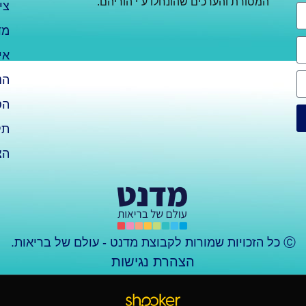
המסורת והערכים שהונחלו ע”י הוריהם.
צי
מד
אי
הנ
הס
תק
הצ
Ⓒ כל הזכויות שמורות לקבוצת מדנט - עולם של בריאות.
הצהרת נגישות