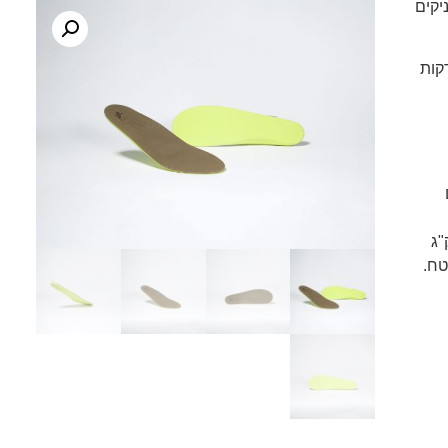
יקים
קות
 מצוין עד למשקל של כ-110 ק"ג
טח.