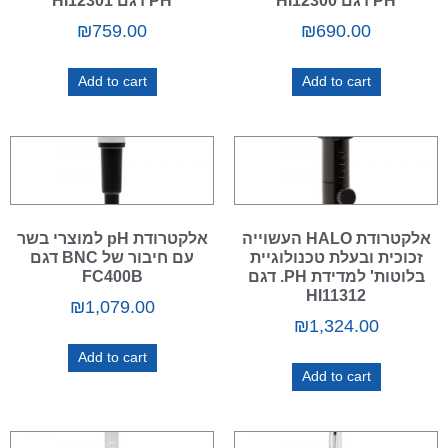
PH דגם HI12300
PH דגם HI12301
₪
759.00
₪
690.00
Add to cart
Add to cart
אלקטרודת HALO העשוייה
אלקטרודת pH למוצרי בשר
זכוכית ובעלת טכנולוגיית
עם חיבור של BNC דגם
בלוטות' למדידת PH. דגם
FC400B
HI11312
₪
1,079.00
₪
1,324.00
Add to cart
Add to cart