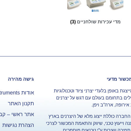
מדי עכירות שולחניים
(3)
כשור מדעי
גישה מהירה
צגת באופן בלעדי יצרני ציוד וטכנולוגיות
אודות Hanna Instruments
ים בתחומם בעולם עם דגש על יצרנים
תקנון האתר
ירופה, ארה”ב ויפן.
אתר ראשי – קב
החברה כוללת ייצוג מלא של היצרנים בארץ
נה וייעוץ טכני, שיווק והתאמת המכשור לצרכי
הצהרת נגישות
תמיכה ושירות ע”י טכנאים מוסמכים.