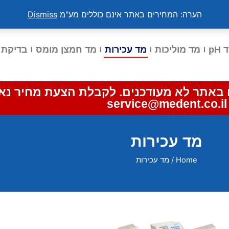
הערה: המחירים באתר אינם כוללים מע"מ
Dismiss
pH
מד מוליכות
מד עכירות
מד חמצן מומס
בדיקת י
 באתר לא מעודכנים. לקבלת הצעת מחיר נא 
service@medent.co.il
מד עכירות
Home
/ מד עכירות