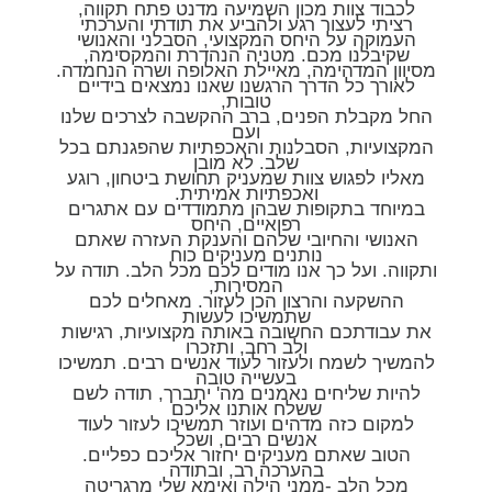
לכבוד צוות מכון השמיעה מדנט פתח תקווה,
רציתי לעצור רגע ולהביע את תודתי והערכתי
העמוקה על היחס המקצועי, הסבלני והאנושי
שקיבלנו מכם. מטניה הנהדרת והמקסימה,
מסיוון המדהימה, מאיילת האלופה ושרה הנחמדה.
לאורך כל הדרך הרגשנו שאנו נמצאים בידיים
טובות,
החל מקבלת הפנים, ברב ההקשבה לצרכים שלנו
ועם
המקצועיות, הסבלנות והאכפתיות שהפגנתם בכל
שלב. לא מובן
מאליו לפגוש צוות שמעניק תחושת ביטחון, רוגע
ואכפתיות אמיתית.
במיוחד בתקופות שבהן מתמודדים עם אתגרים
רפואיים, היחס
האנושי והחיובי שלהם והענקת העזרה שאתם
נותנים מעניקים כוח
ותקווה. ועל כך אנו מודים לכם מכל הלב. תודה על
המסירות,
ההשקעה והרצון הכן לעזור. מאחלים לכם
שתמשיכו לעשות
את עבודתכם החשובה באותה מקצועיות, רגישות
ולב רחב, ותזכרו
להמשיך לשמח ולעזור לעוד אנשים רבים. תמשיכו
בעשייה טובה
להיות שליחים נאמנים מה' יתברך, תודה לשם
ששלח אותנו אליכם
למקום כזה מדהים ועוזר תמשיכו לעזור לעוד
אנשים רבים, ושכל
הטוב שאתם מעניקים יחזור אליכם כפליים.
בהערכה רב, ובתודה
מכל הלב -ממני הילה ואימא שלי מרגריטה