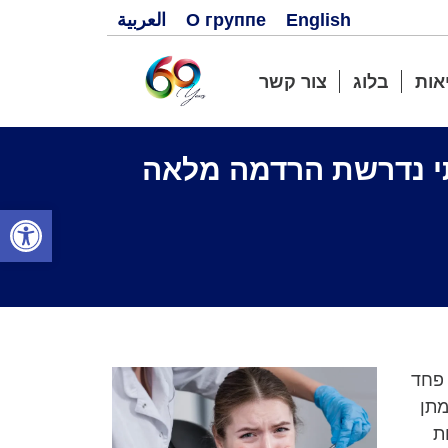
English
О группе
العربية
אות
בלוג
צור קשר
מתי נדרשת הרדמה מלאה
פתח סרגל
 פחד
מתן
ת