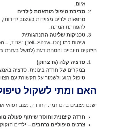
איום.
סביבת טיפול מותאמת לילדים
מרפאות ילדים מצוידות בעיצוב ידידותי,
להפחתת המתח.
טכניקות שליטה התנהגותית
שיטות כמו TDS” (Tell–Show–Do), – הסבר, הדגמה וביצוע.
חיזוקים חיוביים והסחת דעת (למשל בעזרת צעצ
סדציה קלה (גז צחוק)
במקרים של חרדה בינונית, סדציה באמצע
טיפול רגוע ולשמור על תקשורת עם הצוות
האם ומתי לשקול טיפול
ישנם מצבים בהם רמת החרדה, מצב רפואי או 
חרדה קיצונית וחוסר שיתוף פעולה מו
צרכים טיפוליים נרחבים
– ילדים הזקוקי